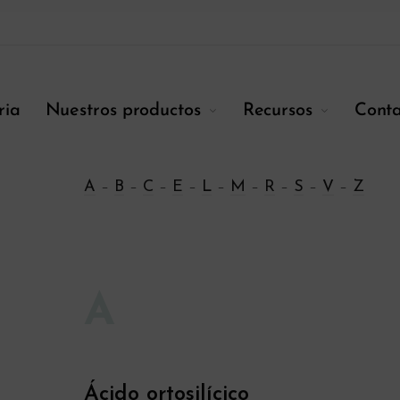
ria
Nuestros productos
Recursos
Conta
A
–
B
–
C
–
E
–
L
–
M
–
R
–
S
–
V
–
Z
A
Ácido ortosilícico