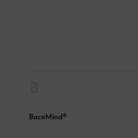
B
BacoMind®