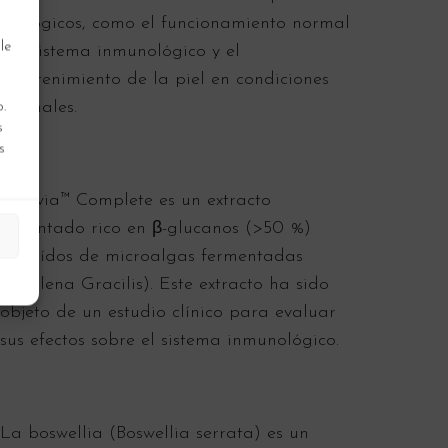
biológicos, como el funcionamiento normal
le
del sistema inmunológico y el
mantenimiento de la piel en condiciones
normales.
.
s
s
Betavia™ Complete es un extracto
patentado rico en β-glucanos (>50 %)
extraídos de microalgas fermentadas
(Euglena Gracilis). Este extracto ha sido
objeto de un estudio clínico para evaluar
sus efectos sobre el sistema inmunológico.
La boswellia (Boswellia serrata) es un