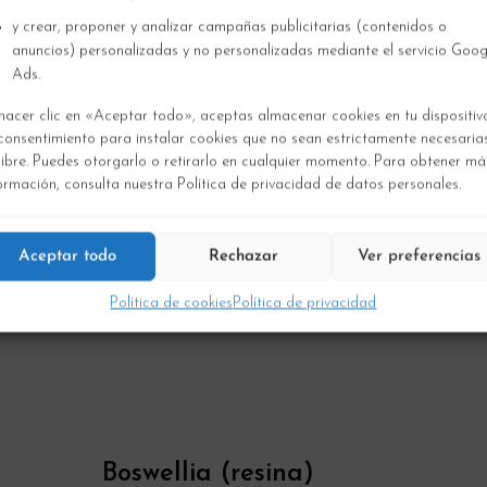
y crear, proponer y analizar campañas publicitarias (contenidos o
anuncios) personalizadas y no personalizadas mediante el servicio Goog
Ads.
hacer clic en «Aceptar todo», aceptas almacenar cookies en tu dispositivo
consentimiento para instalar cookies que no sean estrictamente necesaria
libre. Puedes otorgarlo o retirarlo en cualquier momento. Para obtener má
ormación, consulta nuestra Política de privacidad de datos personales.
TM
BetaVia
Complete
Aceptar todo
Rechazar
Ver preferencias
Política de cookies
Política de privacidad
Boswellia (resina)