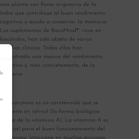
una planta con flores originaria de la
India que contribuye al buen rendimiento
cognitivo y ayuda a conservar la memoria.
Los suplementos de BacoMind®, ricos en
bacósidos, han sido objeto de varios
estudios clínicos. Todos ellos han
demostrado una mejora del rendimiento
cognitivo y, más concretamente, de la
do
memoria.
o.
El β-caroteno es un carotenoide que se
convierte en retinol (la forma biológica
activa de la vitamina A). La vitamina A es
esencial para el buen funcionamiento del
organismo. Interviene en muchos procesos