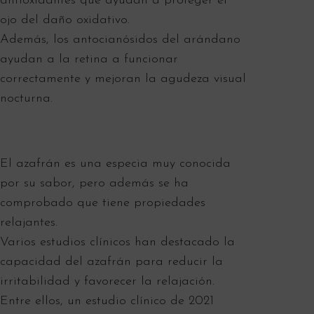
antioxidantes que ayudan a proteger el
ojo del daño oxidativo.
Además, los antocianósidos del arándano
ayudan a la retina a funcionar
correctamente y mejoran la agudeza visual
nocturna.
El azafrán es una especia muy conocida
por su sabor, pero además se ha
comprobado que tiene propiedades
relajantes.
Varios estudios clínicos han destacado la
capacidad del azafrán para reducir la
irritabilidad y favorecer la relajación.
Entre ellos, un estudio clínico de 2021